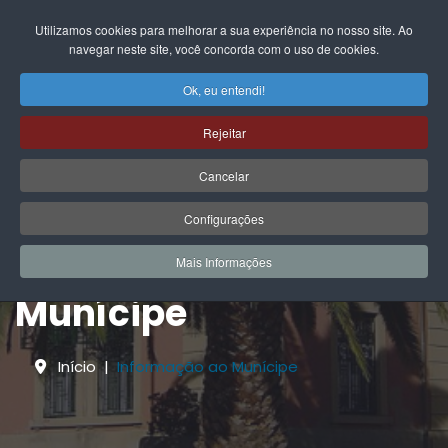
EN
FR
DE
IT
PL
PT
ES
Utilizamos cookies para melhorar a sua experiência no nosso site. Ao
navegar neste site, você concorda com o uso de cookies.
Ok, eu entendi!
Rejeitar
Cancelar
Configurações
Informação ao
Mais Informações
Munícipe
Início
Informação ao Munícipe