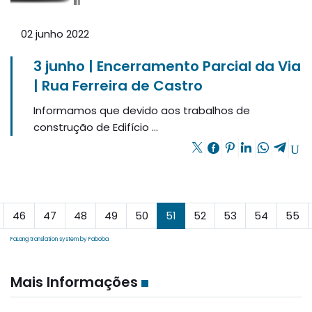
02 junho 2022
3 junho | Encerramento Parcial da Via
| Rua Ferreira de Castro
Informamos que devido aos trabalhos de
construção de Edifício ...
46
47
48
49
50
51
52
53
54
55
FaLang translation system by Faboba
Mais Informações