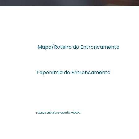
Mapa/Roteiro do Entroncamento
Toponímia do Entroncamento
FaLang translation system by Faboba