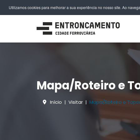
EN
FR
DE
IT
PL
PT
ES
Utilizamos cookies para melhorar a sua experiência no nosso site. Ao navega
Mapa/Roteiro e T
Início
Visitar
Mapa/Roteiro e Topo