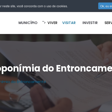
r neste site, você concorda com o uso de cookies.
Ok, eu e
">
MUNICÍPIO
VIVER
VISITAR
INVESTIR
SER
oponímia do Entroncam
nímia do Entroncamento