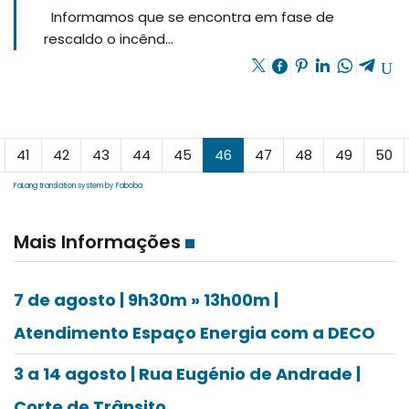
Informamos que se encontra em fase de
rescaldo o incênd...
41
42
43
44
45
46
47
48
49
50
FaLang translation system by Faboba
Mais Informações
7 de agosto | 9h30m » 13h00m |
Atendimento Espaço Energia com a DECO
3 a 14 agosto | Rua Eugénio de Andrade |
Corte de Trânsito