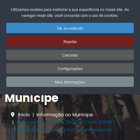
EN
FR
DE
IT
PL
PT
ES
Utilizamos cookies para melhorar a sua experiência no nosso site. Ao
navegar neste site, você concorda com o uso de cookies.
Ok, eu entendi!
Rejeitar
Cancelar
Configurações
Informação ao
Mais Informações
Munícipe
Início
Informação ao Munícipe
Aviso Laranja | 12 Nov 21h00 » 13 Nov 09h00 |
Precipitação por vezes forte e persistente