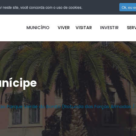
r neste site, você concorda com o uso de cookies.
Ok, eu e
MUNICÍPIO
VIVER
VISITAR
INVESTIR
SER
nícipe
to ao Parque Verde do Bonito (Rotunda das Forças Armadas / 