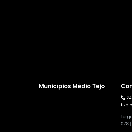
Municípios Médio Tejo
Con
24
fixa 
Larg
078 