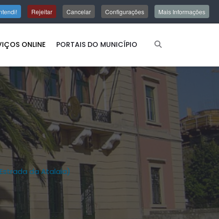
ntendi!
Rejeitar
Cancelar
Configurações
Mais Informações
VIÇOS ONLINE
PORTAIS DO MUNICÍPIO
Estrada da Atalaia)