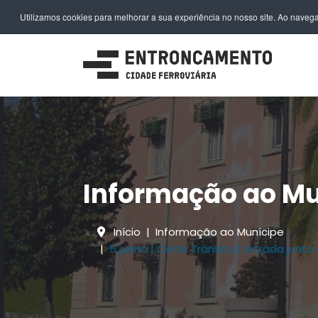
EN
FR
DE
IT
PL
PT
ES
Utilizamos cookies para melhorar a sua experiência no nosso site. Ao navega
Informação ao Mu
Início
Informação ao Munícipe
5 junho | Corte Trânsito | Estrada jun