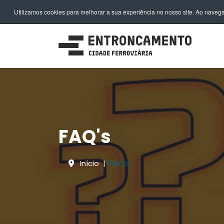
EN
FR
DE
IT
PL
PT
ES
Utilizamos cookies para melhorar a sua experiência no nosso site. Ao navega
FAQ's
Início
FAQ's