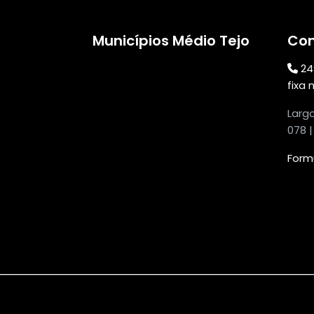
Municípios Médio Tejo
Con
24
fixa 
Larg
078 
Form