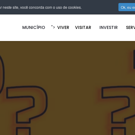
r neste site, você concorda com o uso de cookies.
Ok, eu e
">
MUNICÍPIO
VIVER
VISITAR
INVESTIR
SER