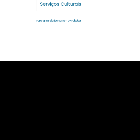
Serviços Culturais
FaLang translation system by Faboba