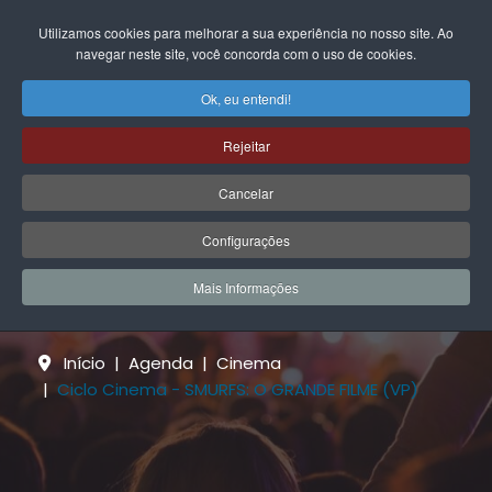
EN
FR
DE
IT
PL
PT
ES
Utilizamos cookies para melhorar a sua experiência no nosso site. Ao
navegar neste site, você concorda com o uso de cookies.
Ok, eu entendi!
Rejeitar
Cancelar
Configurações
Agenda
Mais Informações
Início
Agenda
Cinema
Ciclo Cinema - SMURFS: O GRANDE FILME (VP)