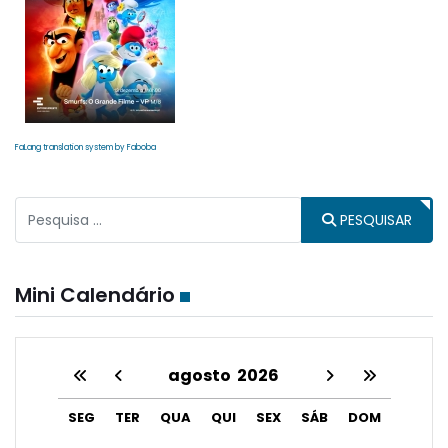
FaLang translation system by Faboba
Pesquisar
PESQUISAR
Type 2 or more characters for results.
Mini Calendário
agosto
2026
SEG
TER
QUA
QUI
SEX
SÁB
DOM